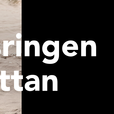
ringen
attan