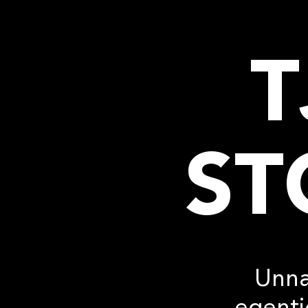
T
ST
Unna