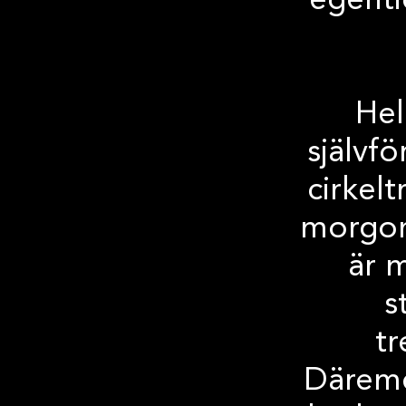
egenti
Hel
självf
cirkelt
morgon
är m
s
tr
Däreme