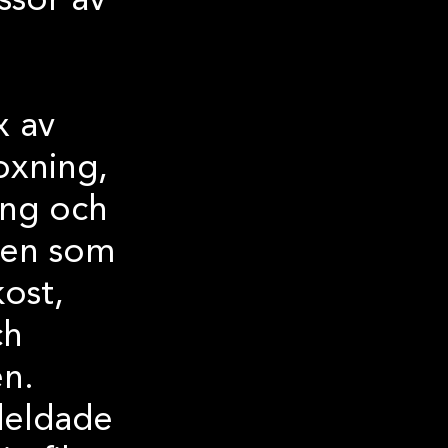
ssor av
x av
oxning,
ning och
den som
ost,
ch
en.
deldade