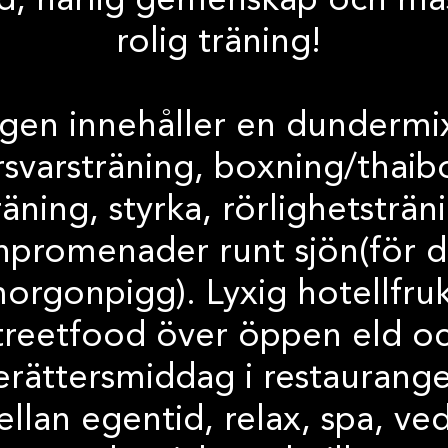
d, härlig gemenskap och ma
rolig träning!
gen innehåller en dundermi
örsvarsträning, boxning/thaib
räning, styrka, rörlighetsträ
promenader runt sjön(för 
orgonpigg). Lyxig hotellfruk
treetfood över öppen eld o
erättersmiddag i restaurang
llan egentid, relax, spa, ve