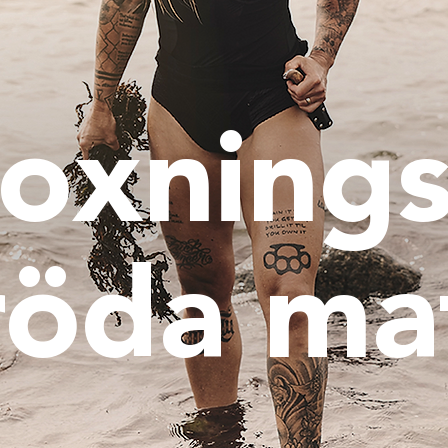
oxnings
 röda m