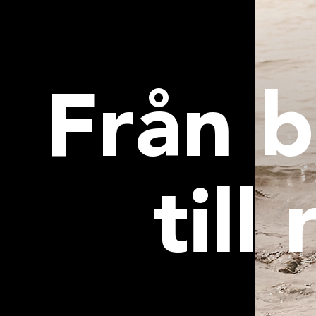
Från b
till