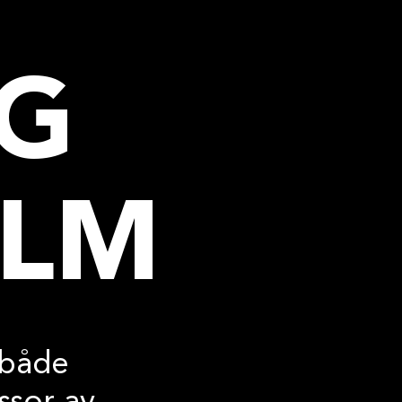
LG
LM
 både